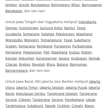
Jember
,
Gresik
,
Bondowoso
,
Bojonegoro
,
Blitar
,
Banyuwangi
,
Bangkalan
, dan lain-lain.
Untuk Jawa Tengah dan Yogyakarta meliputi
Yogyakarta
,
Sleman
,
Kulonprogo
,
Gunung Kidul
,
Bantul
,
Tegal
,
Surakarta
,
Semarang
,
Salatiga
,
Pekalongan
,
Magelang
,
Wonosobo
,
Wonogiri
,
Temanggung
,
Tegal
,
Sukoharjo
,
Sragen
,
Semarang
,
Rembang
,
Purworejo
,
Purbalingga
,
Pemalang
,
Pekalongan
,
Pati
,
Magelang
,
Kudus
,
Klaten
,
Kendal
,
Kebumen
,
Karanganyar
,
Jepara
,
Grobogan
,
Demak
,
Cilacap
,
Brebes
,
Boyolali
,
Blora
,
Batang
,
Banyumas
,
Banjarnegara
, dan lain-lain.
Untuk Jawa Barat, DKI Jakarta, dan Banten meliputi
Jakarta
Utara
,
Jakarta Timur
,
Jakarta Selatan
,
Jakarta Pusat
,
Jakarta
Barat
,
Kepulauan Seribu
,
Tangerang Selatan
,
Tangerang
,
Serang
,
Cilegon
,
Tangerang
,
Serang
,
Pandeglang
,
Lebak
,
Tasikmalaya
,
Sukabumi
,
Depok
,
Cirebon
,
Cimahi
,
Bogor
,