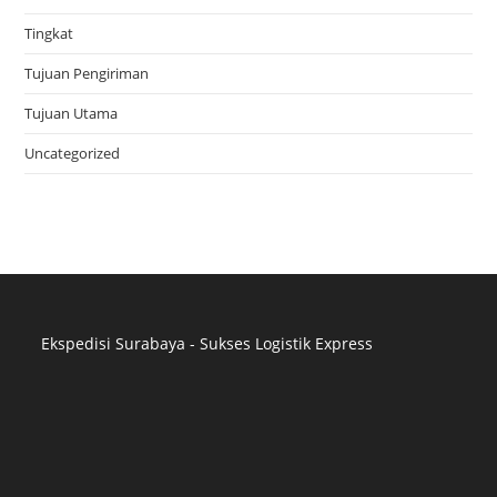
Tingkat
Tujuan Pengiriman
Tujuan Utama
Uncategorized
Ekspedisi Surabaya - Sukses Logistik Express
Distributor Pipa Surabaya
Advertising Surabaya
Jasa Tank Cleaning
Jasa Ekspedisi Surabaya