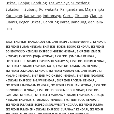
Bekasi
,
Banjar
,
Bandung
,
Tasikmalaya
,
Sumedang
,
Sukabumi
,
Subang
,
Purwakarta
,
Pangandaran
,
Majalengka
,
Kuningan
,
Karawang
,
Indramayu
,
Garut
,
Cirebon
,
Cianjur
,
Ciamis
,
Bogor
,
Bekasi
,
Bandung Barat
,
Bandung
, dan lain-
lain
TAGS:
EKSPEDISI BANGKALAN KENDARI
,
EKSPEDISI BANYUWANGI KENDARI
,
EKSPEDISI BLITAR KENDARI
,
EKSPEDISI BOJONEGORO KENDARI
,
EKSPEDISI
BONDOWOSO KENDARI
,
EKSPEDISI GRESIK KENDARI
,
EKSPEDISI JEMBER
KENDARI
,
EKSPEDISI JOGJA KENDARI
,
EKSPEDISI JOMBANG KENDARI
,
EKSPEDISI KE KENDARI
,
EKSPEDISI KE SULAWESI
,
EKSPEDISI KEDIRI KENDARI
,
EKSPEDISI KENDARI
,
EKSPEDISI KOTA
,
EKSPEDISI LAMONGAN KENDARI
,
EKSPEDISI LUMAJANG KENDARI
,
EKSPEDISI MADIUN KENDARI
,
EKSPEDISI
MALANG KENDARI
,
EKSPEDISI MOJOKERTO KENDARI
,
EKSPEDISI NGANJUK
KENDARI
,
EKSPEDISI NGAWI KENDARI
,
EKSPEDISI PACITAN KENDARI
,
EKSPEDISI PAMEKASAN KENDARI
,
EKSPEDISI PASURUAN KENDARI
,
EKSPEDISI
PONOROGO KENDARI
,
EKSPEDISI PROBOLINGGO KENDARI
,
EKSPEDISI
SAMPANG KENDARI
,
EKSPEDISI SEMARANG KENDARI
,
EKSPEDISI SIDOARJO
KENDARI
,
EKSPEDISI SITUBONDO KENDARI
,
EKSPEDISI SOLO KENDARI
,
EKSPEDISI SULAWESI
,
EKSPEDISI SULAWESI TENGGARA
,
EKSPEDISI SULTRA
,
EKSPEDISI SUMENEP KENDARI
,
EKSPEDISI SURABAYA KENDARI
,
EKSPEDISI