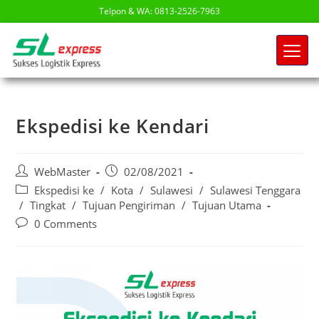
Telpon & WA: 0813-2526-7963
Ekspedisi ke Kendari
WebMaster
02/08/2021
Ekspedisi ke
/
Kota
/
Sulawesi
/
Sulawesi Tenggara
/
Tingkat
/
Tujuan Pengiriman
/
Tujuan Utama
0 Comments