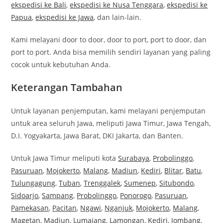
ekspedisi ke Bali
,
ekspedisi ke Nusa Tenggara
,
ekspedisi ke
Papua
,
ekspedisi ke Jawa
, dan lain-lain.
Kami melayani door to door, door to port, port to door, dan
port to port. Anda bisa memilih sendiri layanan yang paling
cocok untuk kebutuhan Anda.
Keterangan Tambahan
Untuk layanan penjemputan, kami melayani penjemputan
untuk area seluruh Jawa, meliputi Jawa Timur, Jawa Tengah,
D.I. Yogyakarta, Jawa Barat, DKI Jakarta, dan Banten.
Untuk Jawa Timur meliputi kota
Surabaya
,
Probolinggo
,
Pasuruan
,
Mojokerto
,
Malang
,
Madiun
,
Kediri
,
Blitar
,
Batu
,
Tulungagung
,
Tuban
,
Trenggalek
,
Sumenep
,
Situbondo
,
Sidoarjo
,
Sampang
,
Probolinggo
,
Ponorogo
,
Pasuruan
,
Pamekasan
,
Pacitan
,
Ngawi
,
Nganjuk
,
Mojokerto
,
Malang
,
Magetan
,
Madiun
,
Lumajang
,
Lamongan
,
Kediri
,
Jombang
,