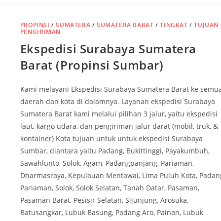
PROPINSI
/
SUMATERA
/
SUMATERA BARAT
/
TINGKAT
/
TUJUAN
PENGIRIMAN
Ekspedisi Surabaya Sumatera
Barat (Propinsi Sumbar)
Kami melayani Ekspedisi Surabaya Sumatera Barat ke semu
daerah dan kota di dalamnya. Layanan ekspedisi Surabaya
Sumatera Barat kami melalui pilihan 3 jalur, yaitu ekspedisi
laut, kargo udara, dan pengiriman jalur darat (mobil, truk, &
kontainer) Kota tujuan untuk untuk ekspedisi Surabaya
Sumbar, diantara yaitu Padang, Bukittinggi, Payakumbuh,
Sawahlunto, Solok, Agam, Padangpanjang, Pariaman,
Dharmasraya, Kepulauan Mentawai, Lima Puluh Kota, Padan
Pariaman, Solok, Solok Selatan, Tanah Datar, Pasaman,
Pasaman Barat, Pesisir Selatan, Sijunjung, Arosuka,
Batusangkar, Lubuk Basung, Padang Aro, Painan, Lubuk