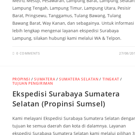
Metro, Mesuji, Pesawaran, Lampung Barat, Lampung Selatan
Lampung Tengah, Lampung Timur, Lampung Utara, Pesisir
Barat, Pringsewu, Tanggamus, Tulang Bawang, Tulang
Bawang Barat, Way Kanan, dan sebagainya. Untuk informasi
lebih lengkap mengenai layanan ekspedisi Surabaya
Lampung, silakan hubungi kami melalui WA & Telpon.
0 COMMENTS
27/08/20
PROPINSI
/
SUMATERA
/
SUMATERA SELATAN
/
TINGKAT
/
TUJUAN PENGIRIMAN
Ekspedisi Surabaya Sumatera
Selatan (Propinsi Sumsel)
Kami melayani Ekspedisi Surabaya Sumatera Selatan denga
tujuan ke semua daerah dan kota di dalamnya. Layanan
ekspedisi Surabaya Sumatera Selatan kami melalui pilihan 3