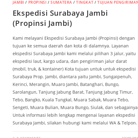
JAMBI
/
PROPINSI
/
SUMATERA
/
TINGKAT
/
TUJUAN PENGIRIMA
Ekspedisi Surabaya Jambi
(Propinsi Jambi)
Kami melayani Ekspedisi Surabaya Jambi (Propinsi) dengan
tujuan ke semua daerah dan kota di dalamnya. Layanan
ekspedisi Surabaya Jambi kami melalui pilihan 3 jalur, yaitu
ekspedisi laut, kargo udara, dan pengiriman jalur darat
(mobil, truk, & kontainer) Kota tujuan untuk untuk ekspedisi
Surabaya Prop. Jambi, diantara yaitu Jambi, Sungaipenuh,
Kerinci, Merangin, Muaro Jambi, Batanghari, Bungo,
Sarolangun, Tanjung Jabung Barat, Tanjung Jabung Timur,
Tebo, Bangko, Kuala Tungkal, Muara Sabak, Muara Tebo,
Sengeti, Muara Bulian, Muara Bungo, Siulak, dan sebagainya
Untuk informasi lebih lengkap mengenai layanan ekspedisi
Surabaya Jambi, silakan hubungi kami melalui WA & Telpon.