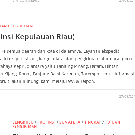
0 COMMENTS
27/08/20
UAN PENGIRIMAN
insi Kepulauan Riau)
 ke semua daerah dan kota di dalamnya. Layanan ekspedisi
aitu ekspedisi laut, kargo udara, dan pengiriman jalur darat (mobil
rabaya Kepri, diantara yaitu Tanjung Pinang, Batam, Bintan,
a Kijang, Ranai, Tanjung Balai Karimun, Tarempa. Untuk informasi
ri, silakan hubungi kami melalui WA & Telpon.
27/08/20
BENGKULU
/
PROPINSI
/
SUMATERA
/
TINGKAT
/
TUJUAN
PENGIRIMAN