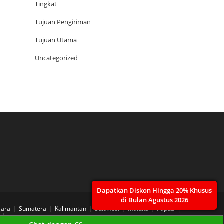
Tingkat
Tujuan Pengiriman
Tujuan Utama
Uncategorized
Dapatkan Diskon Hingga 20% Khusus
di Bulan Agustus 2026
gara
Sumatera
Kalimantan
Sulawesi
Maluku
Papua
 Layanan