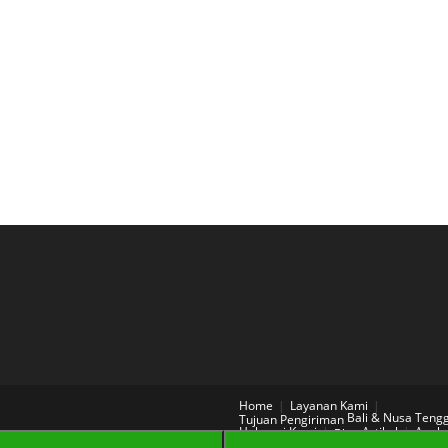
Home
Layanan Kami
Bali & Nusa Teng
Tujuan Pengiriman
Hubungi Kami
Artikel
Aneka
Blog