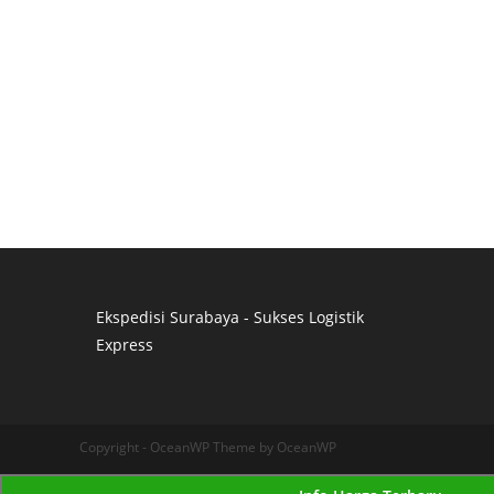
Ekspedisi Surabaya - Sukses Logistik
Express
Distributor Pipa Surabaya
Advertising Surabaya
Jasa Tank Cleaning
Copyright - OceanWP Theme by OceanWP
Jasa Ekspedisi Surabaya
Ekspedisi Surabaya