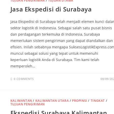
TUJUAN PENGIRIMAN
/
TUJUAN UTAMA
Jasa Ekspedisi di Surabaya
Jasa Ekspedisi di Surabaya telah menjadi elemen kunci dal
sektor logistik di Indonesia. Sebagai salah satu pusat bisnis
dan perdagangan terkemuka di Indonesia, Surabaya
memerlukan sistem pengiriman yang dapat diandalkan dan
efisien. Inilah sebabnya mengapa SuksesLogistikExpress.co
muncul sebagai solusi yang tepat untuk memenuhi
keperluan logistik Anda di Surabaya. Tim kami telah
memperoleh…
0 COMMENTS
08/09/20
KALIMANTAN
/
KALIMANTAN UTARA
/
PROPINSI
/
TINGKAT
/
TUJUAN PENGIRIMAN
Ekspedisi Surabaya Kalimantan