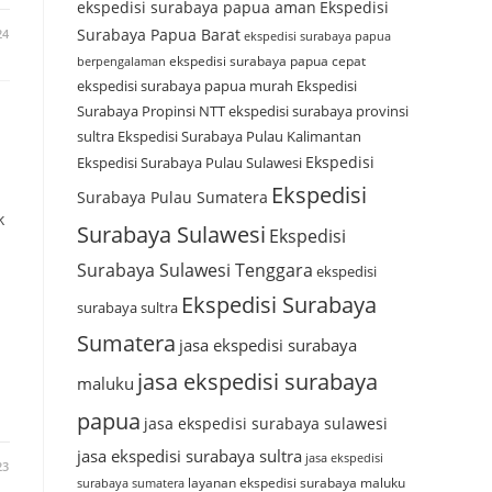
ekspedisi surabaya papua aman
Ekspedisi
Surabaya Papua Barat
24
ekspedisi surabaya papua
ekspedisi surabaya papua cepat
berpengalaman
ekspedisi surabaya papua murah
Ekspedisi
Surabaya Propinsi NTT
ekspedisi surabaya provinsi
sultra
Ekspedisi Surabaya Pulau Kalimantan
Ekspedisi
Ekspedisi Surabaya Pulau Sulawesi
Ekspedisi
Surabaya Pulau Sumatera
k
Surabaya Sulawesi
Ekspedisi
Surabaya Sulawesi Tenggara
ekspedisi
Ekspedisi Surabaya
surabaya sultra
Sumatera
jasa ekspedisi surabaya
jasa ekspedisi surabaya
maluku
papua
jasa ekspedisi surabaya sulawesi
jasa ekspedisi surabaya sultra
jasa ekspedisi
23
layanan ekspedisi surabaya maluku
surabaya sumatera