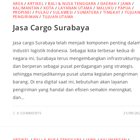
AREA
/
ARTIKEL
/
BALI & NUSA TENGGARA
/
DAERAH
/
JAWA
/
KALIMANTAN
/
KOTA
/
LAYANAN UTAMA
/
MALUKU
/
PAPUA
/
PROPINSI
/
PULAU
/
SULAWESI
/
SUMATERA
/
TINGKAT
/
TUJUA
PENGIRIMAN
/
TUJUAN UTAMA
Jasa Cargo Surabaya
Jasa cargo Surabaya telah menjadi komponen penting dala
industri logistik Indonesia. Sebagai kota terbesar kedua di
negara ini, Surabaya terus mengembangkan infrastrukturny
dan berperan sebagai pusat perdagangan yang strategis,
sehingga menjadikannya pusat utama kegiatan pengiriman
barang. Di era digital saat ini, kebutuhan akan layanan
pengiriman yang handal dan efisien semakin meningkat,
dan…
0 COMMENTS
21/09/20
ARTIKEL
/
BALI & NUSA TENGGARA
/
JAWA
/
KALIMANTAN
/