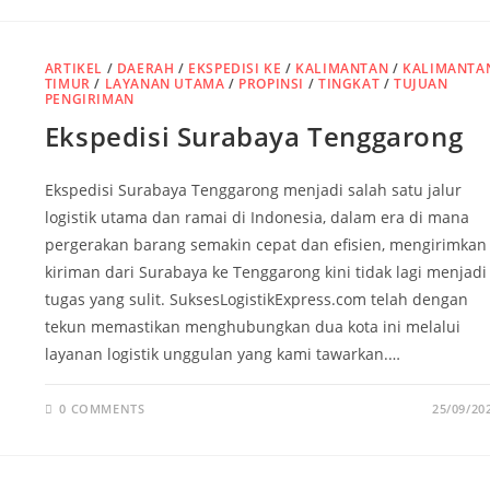
ARTIKEL
/
DAERAH
/
EKSPEDISI KE
/
KALIMANTAN
/
KALIMANTA
TIMUR
/
LAYANAN UTAMA
/
PROPINSI
/
TINGKAT
/
TUJUAN
PENGIRIMAN
Ekspedisi Surabaya Tenggarong
Ekspedisi Surabaya Tenggarong menjadi salah satu jalur
logistik utama dan ramai di Indonesia, dalam era di mana
pergerakan barang semakin cepat dan efisien, mengirimkan
kiriman dari Surabaya ke Tenggarong kini tidak lagi menjadi
tugas yang sulit. SuksesLogistikExpress.com telah dengan
tekun memastikan menghubungkan dua kota ini melalui
layanan logistik unggulan yang kami tawarkan.…
0 COMMENTS
25/09/20