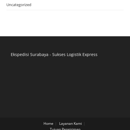
Uncategorized
Ekspedisi Surabaya - Sukses Logistik Express
Distributor Pipa Surabaya
Advertising Surabaya
Jasa Tank Cleaning
Jasa Ekspedisi Surabaya
Ekspedisi Surabaya
Jasa Pembuatan Website Surabaya
Jasa SEO Surabaya
Jasa Konveksi Seragam Surabaya
Home
Layanan Kami
Tujuan Pengiriman
Distributor Pipa HDPE