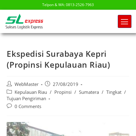
Telpon & WA: 0813-2526-7963
Ekspedisi Surabaya Kepri
(Propinsi Kepulauan Riau)
WebMaster
27/08/2019
Kepulauan Riau
/
Propinsi
/
Sumatera
/
Tingkat
/
Tujuan Pengiriman
0 Comments