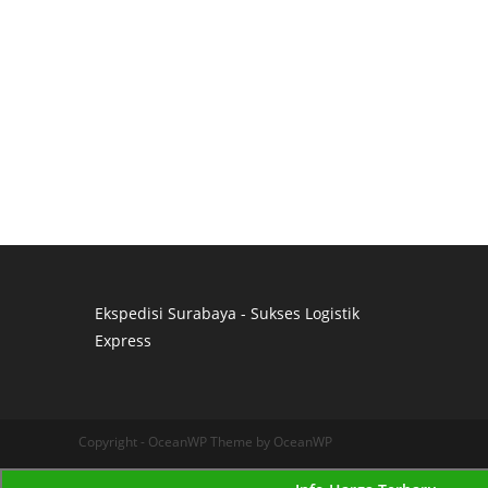
Ekspedisi Surabaya - Sukses Logistik
Express
Distributor Pipa Surabaya
Advertising Surabaya
Jasa Tank Cleaning
Copyright - OceanWP Theme by OceanWP
Jasa Ekspedisi Surabaya
Ekspedisi Surabaya