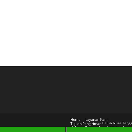
Home
Layanan Kami
Bali & Nusa Teng
Tujuan Pengiriman
Hubungi Kami
Artikel
Aneka
Blog