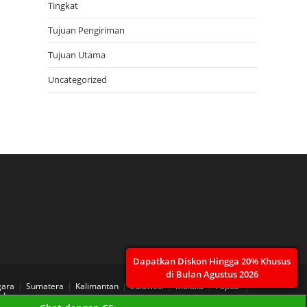
Tingkat
Tujuan Pengiriman
Tujuan Utama
Uncategorized
Dapatkan Diskon Hingga 20% Khusus
di Bulan Agustus 2026
gara
Sumatera
Kalimantan
Sulawesi
Maluku
Papua
 Layanan