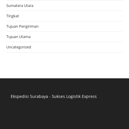
Sumatera Utara
Tingkat
Tujuan Pengiriman
Tujuan Utama
Uncategorized
Ekspedisi Surabaya - Sukses Logistik Express
Distributor Pipa Surabaya
Advertising Surabaya
Jasa Tank Cleaning