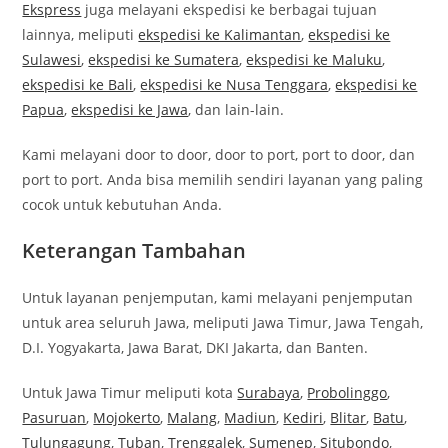
Ekspress
juga melayani ekspedisi ke berbagai tujuan
lainnya, meliputi
ekspedisi ke Kalimantan
,
ekspedisi ke
Sulawesi
,
ekspedisi ke Sumatera
,
ekspedisi ke Maluku
,
ekspedisi ke Bali
,
ekspedisi ke Nusa Tenggara
,
ekspedisi ke
Papua
,
ekspedisi ke Jawa
, dan lain-lain.
Kami melayani door to door, door to port, port to door, dan
port to port. Anda bisa memilih sendiri layanan yang paling
cocok untuk kebutuhan Anda.
Keterangan Tambahan
Untuk layanan penjemputan, kami melayani penjemputan
untuk area seluruh Jawa, meliputi Jawa Timur, Jawa Tengah,
D.I. Yogyakarta, Jawa Barat, DKI Jakarta, dan Banten.
Untuk Jawa Timur meliputi kota
Surabaya
,
Probolinggo
,
Pasuruan
,
Mojokerto
,
Malang
,
Madiun
,
Kediri
,
Blitar
,
Batu
,
Tulungagung
,
Tuban
,
Trenggalek
,
Sumenep
,
Situbondo
,