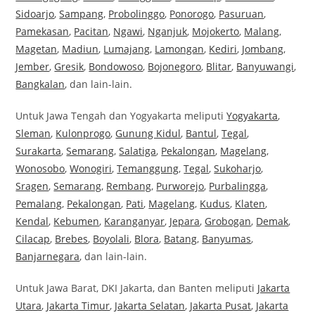
Sidoarjo
,
Sampang
,
Probolinggo
,
Ponorogo
,
Pasuruan
,
Pamekasan
,
Pacitan
,
Ngawi
,
Nganjuk
,
Mojokerto
,
Malang
,
Magetan
,
Madiun
,
Lumajang
,
Lamongan
,
Kediri
,
Jombang
,
Jember
,
Gresik
,
Bondowoso
,
Bojonegoro
,
Blitar
,
Banyuwangi
,
Bangkalan
, dan lain-lain.
Untuk Jawa Tengah dan Yogyakarta meliputi
Yogyakarta
,
Sleman
,
Kulonprogo
,
Gunung Kidul
,
Bantul
,
Tegal
,
Surakarta
,
Semarang
,
Salatiga
,
Pekalongan
,
Magelang
,
Wonosobo
,
Wonogiri
,
Temanggung
,
Tegal
,
Sukoharjo
,
Sragen
,
Semarang
,
Rembang
,
Purworejo
,
Purbalingga
,
Pemalang
,
Pekalongan
,
Pati
,
Magelang
,
Kudus
,
Klaten
,
Kendal
,
Kebumen
,
Karanganyar
,
Jepara
,
Grobogan
,
Demak
,
Cilacap
,
Brebes
,
Boyolali
,
Blora
,
Batang
,
Banyumas
,
Banjarnegara
, dan lain-lain.
Untuk Jawa Barat, DKI Jakarta, dan Banten meliputi
Jakarta
Utara
,
Jakarta Timur
,
Jakarta Selatan
,
Jakarta Pusat
,
Jakarta