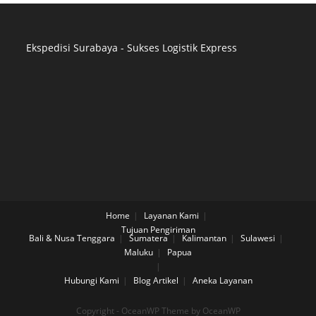
Ekspedisi Surabaya - Sukses Logistik Express
Distributor Pipa Surabaya
Advertising Surabaya
Jasa Tank Cleaning
Jasa Ekspedisi Surabaya
Ekspedisi Surabaya
Jasa Pembuatan Website Surabaya
Jasa SEO Surabaya
Jasa Konveksi Seragam Surabaya
Home
Layanan Kami
Tujuan Pengiriman
Distributor Pipa HDPE
Bali & Nusa Tenggara
Sumatera
Kalimantan
Sulawesi
Supplier Pipa Surabaya
Maluku
Papua
Tank Cleaning Indonesia
Hubungi Kami
Blog
Artikel
Aneka Layanan
Pencucian Tangki Industri
Distributor Pipa HDPE
Copyright - OceanWP Theme by OceanWP