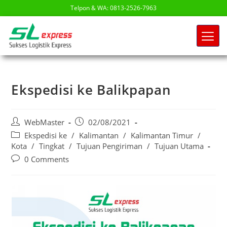
Telpon & WA: 0813-2526-7963
Ekspedisi ke Balikpapan
WebMaster
02/08/2021
Ekspedisi ke
/
Kalimantan
/
Kalimantan Timur
/
Kota
/
Tingkat
/
Tujuan Pengiriman
/
Tujuan Utama
0 Comments