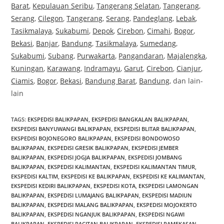
Barat
,
Kepulauan Seribu
,
Tangerang Selatan
,
Tangerang
,
Serang
,
Cilegon
,
Tangerang
,
Serang
,
Pandeglang
,
Lebak
,
Tasikmalaya
,
Sukabumi
,
Depok
,
Cirebon
,
Cimahi
,
Bogor
,
Bekasi
,
Banjar
,
Bandung
,
Tasikmalaya
,
Sumedang
,
Sukabumi
,
Subang
,
Purwakarta
,
Pangandaran
,
Majalengka
,
Kuningan
,
Karawang
,
Indramayu
,
Garut
,
Cirebon
,
Cianjur
,
Ciamis
,
Bogor
,
Bekasi
,
Bandung Barat
,
Bandung
, dan lain-
lain
TAGS:
EKSPEDISI BALIKPAPAN
,
EKSPEDISI BANGKALAN BALIKPAPAN
,
EKSPEDISI BANYUWANGI BALIKPAPAN
,
EKSPEDISI BLITAR BALIKPAPAN
,
EKSPEDISI BOJONEGORO BALIKPAPAN
,
EKSPEDISI BONDOWOSO
BALIKPAPAN
,
EKSPEDISI GRESIK BALIKPAPAN
,
EKSPEDISI JEMBER
BALIKPAPAN
,
EKSPEDISI JOGJA BALIKPAPAN
,
EKSPEDISI JOMBANG
BALIKPAPAN
,
EKSPEDISI KALIMANTAN
,
EKSPEDISI KALIMANTAN TIMUR
,
EKSPEDISI KALTIM
,
EKSPEDISI KE BALIKPAPAN
,
EKSPEDISI KE KALIMANTAN
,
EKSPEDISI KEDIRI BALIKPAPAN
,
EKSPEDISI KOTA
,
EKSPEDISI LAMONGAN
BALIKPAPAN
,
EKSPEDISI LUMAJANG BALIKPAPAN
,
EKSPEDISI MADIUN
BALIKPAPAN
,
EKSPEDISI MALANG BALIKPAPAN
,
EKSPEDISI MOJOKERTO
BALIKPAPAN
,
EKSPEDISI NGANJUK BALIKPAPAN
,
EKSPEDISI NGAWI
BALIKPAPAN
,
EKSPEDISI PACITAN BALIKPAPAN
,
EKSPEDISI PAMEKASAN