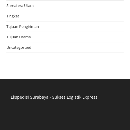
Sumatera Utara
Tingkat
Tujuan Pengiriman
Tujuan Utama
Uncategorized
Ekspedisi Surabaya - Sukses Logistik Express
Distributor Pipa Surabaya
Advertising Surabaya
Jasa Tank Cleaning