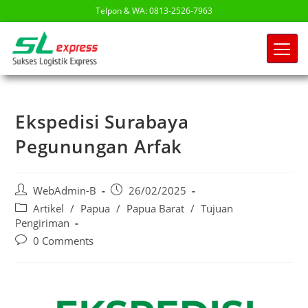
Telpon & WA: 0813-2526-7963
Ekspedisi Surabaya
Pegunungan Arfak
WebAdmin-B
26/02/2025
Artikel
/
Papua
/
Papua Barat
/
Tujuan
Pengiriman
0 Comments