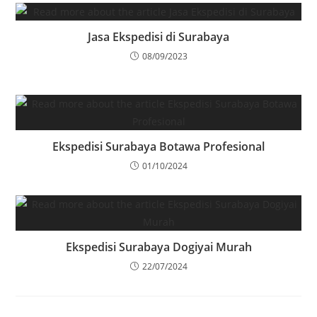
Jasa Ekspedisi di Surabaya
08/09/2023
Ekspedisi Surabaya Botawa Profesional
01/10/2024
Ekspedisi Surabaya Dogiyai Murah
22/07/2024