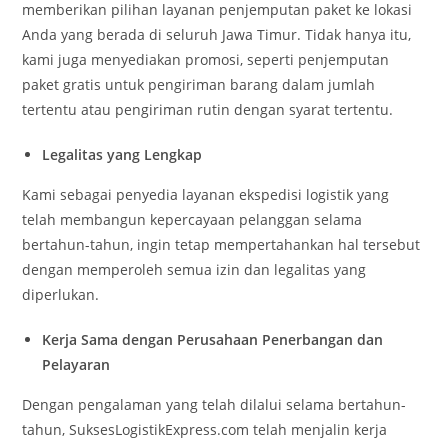
memberikan pilihan layanan penjemputan paket ke lokasi
Anda yang berada di seluruh Jawa Timur. Tidak hanya itu,
kami juga menyediakan promosi, seperti penjemputan
paket gratis untuk pengiriman barang dalam jumlah
tertentu atau pengiriman rutin dengan syarat tertentu.
Legalitas yang Lengkap
Kami sebagai penyedia layanan ekspedisi logistik yang
telah membangun kepercayaan pelanggan selama
bertahun-tahun, ingin tetap mempertahankan hal tersebut
dengan memperoleh semua izin dan legalitas yang
diperlukan.
Kerja Sama dengan Perusahaan Penerbangan dan
Pelayaran
Dengan pengalaman yang telah dilalui selama bertahun-
tahun, SuksesLogistikExpress.com telah menjalin kerja