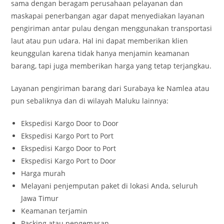
sama dengan beragam perusahaan pelayanan dan
maskapai penerbangan agar dapat menyediakan layanan
pengiriman antar pulau dengan menggunakan transportasi
laut atau pun udara. Hal ini dapat memberikan klien
keunggulan karena tidak hanya menjamin keamanan
barang, tapi juga memberikan harga yang tetap terjangkau.
Layanan pengiriman barang dari Surabaya ke Namlea atau
pun sebaliknya dan di wilayah Maluku lainnya:
Ekspedisi Kargo Door to Door
Ekspedisi Kargo Port to Port
Ekspedisi Kargo Door to Port
Ekspedisi Kargo Port to Door
Harga murah
Melayani penjemputan paket di lokasi Anda, seluruh
Jawa Timur
Keamanan terjamin
Packing atau pengemasan