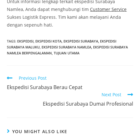
Untuk informasi lengkap terkait ekspedisi Surabaya
Namlea, Anda dapat menghubungi tim
Customer Service
Sukses Logistik Express. Tim kami akan melayani Anda
dengan sepenuh hati.
TAGS:
EKSPEDISI
,
EKSPEDISI KOTA
,
EKSPEDISI SURABAYA
,
EKSPEDISI
SURABAYA MALUKU
,
EKSPEDISI SURABAYA NAMLEA
,
EKSPEDISI SURABAYA
NAMLEA BERPENGALAMAN
,
TUJUAN UTAMA
Previous Post
Ekspedisi Surabaya Berau Cepat
Next Post
Ekspedisi Surabaya Dumai Profesional
YOU MIGHT ALSO LIKE