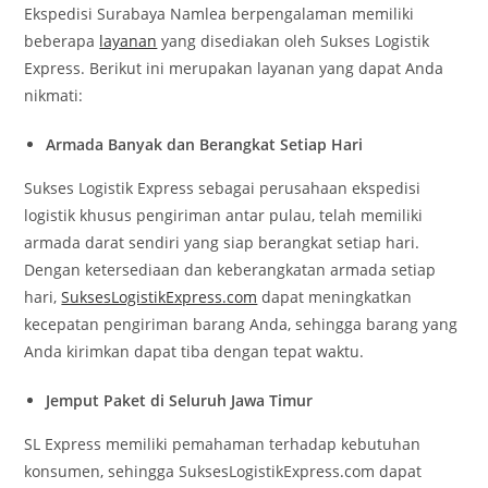
Ekspedisi Surabaya Namlea berpengalaman memiliki
beberapa
layanan
yang disediakan oleh Sukses Logistik
Express. Berikut ini merupakan layanan yang dapat Anda
nikmati:
Armada Banyak dan Berangkat Setiap Hari
Sukses Logistik Express sebagai perusahaan ekspedisi
logistik khusus pengiriman antar pulau, telah memiliki
armada darat sendiri yang siap berangkat setiap hari.
Dengan ketersediaan dan keberangkatan armada setiap
hari,
SuksesLogistikExpress.com
dapat meningkatkan
kecepatan pengiriman barang Anda, sehingga barang yang
Anda kirimkan dapat tiba dengan tepat waktu.
Jemput Paket di Seluruh Jawa Timur
SL Express memiliki pemahaman terhadap kebutuhan
konsumen, sehingga SuksesLogistikExpress.com dapat