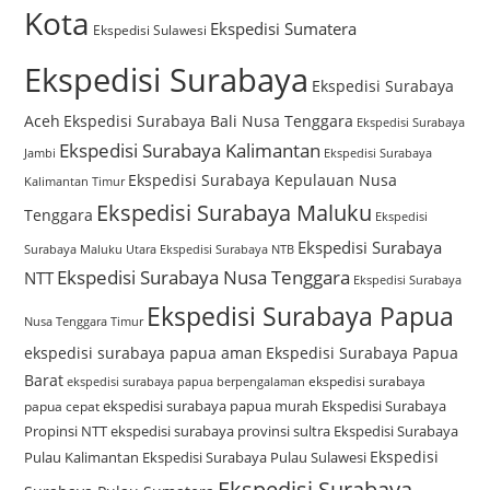
Kota
Ekspedisi Sumatera
Ekspedisi Sulawesi
Ekspedisi Surabaya
Ekspedisi Surabaya
Aceh
Ekspedisi Surabaya Bali Nusa Tenggara
Ekspedisi Surabaya
Ekspedisi Surabaya Kalimantan
Jambi
Ekspedisi Surabaya
Ekspedisi Surabaya Kepulauan Nusa
Kalimantan Timur
Ekspedisi Surabaya Maluku
Tenggara
Ekspedisi
Ekspedisi Surabaya
Surabaya Maluku Utara
Ekspedisi Surabaya NTB
Ekspedisi Surabaya Nusa Tenggara
NTT
Ekspedisi Surabaya
Ekspedisi Surabaya Papua
Nusa Tenggara Timur
ekspedisi surabaya papua aman
Ekspedisi Surabaya Papua
Barat
ekspedisi surabaya
ekspedisi surabaya papua berpengalaman
ekspedisi surabaya papua murah
Ekspedisi Surabaya
papua cepat
Propinsi NTT
ekspedisi surabaya provinsi sultra
Ekspedisi Surabaya
Ekspedisi
Pulau Kalimantan
Ekspedisi Surabaya Pulau Sulawesi
Ekspedisi Surabaya