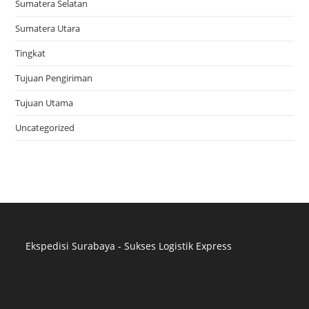
Sumatera Selatan
Sumatera Utara
Tingkat
Tujuan Pengiriman
Tujuan Utama
Uncategorized
Ekspedisi Surabaya - Sukses Logistik Express
Distributor Pipa Surabaya
Advertising Surabaya