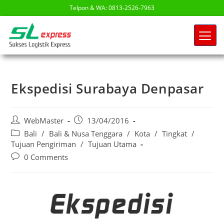
Telpon & WA: 0813-2526-7963
Ekspedisi Surabaya Denpasar
WebMaster
13/04/2016
Bali
/
Bali & Nusa Tenggara
/
Kota
/
Tingkat
/
Tujuan Pengiriman
/
Tujuan Utama
0 Comments