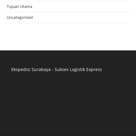
Tujuan Utama
Uncategorized
Ekspedisi Surabaya - Sukses Logistik Express
Distributor Pipa Surabaya
Advertising Surabaya
Jasa Tank Cleaning
Jasa Ekspedisi Surabaya
Ekspedisi Surabaya
Jasa Pembuatan Website Surabaya
Jasa SEO Surabaya