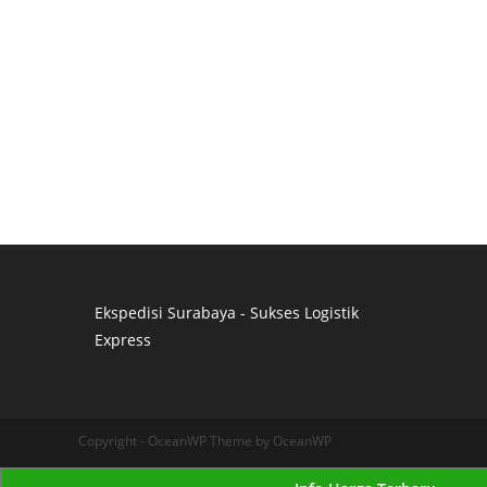
Ekspedisi Surabaya - Sukses Logistik
Express
Distributor Pipa Surabaya
Advertising Surabaya
Jasa Tank Cleaning
Copyright - OceanWP Theme by OceanWP
Jasa Ekspedisi Surabaya
Ekspedisi Surabaya