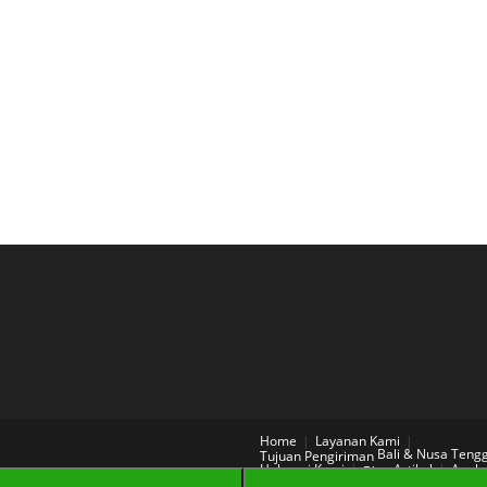
Home
Layanan Kami
Bali & Nusa Teng
Tujuan Pengiriman
Hubungi Kami
Artikel
Aneka
Blog