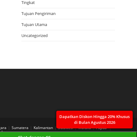
Tingkat
Tujuan Pengiriman
Tujuan Utama
Uncategorized
Dapatkan Diskon Hingga 20% Khusus
di Bulan Agustus 2026
gara
Sumatera
Kalimantan
Sulawesi
Maluku
Papua
 Layanan