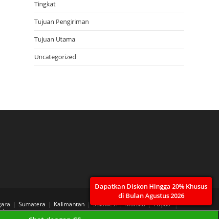
Tingkat
Tujuan Pengiriman
Tujuan Utama
Uncategorized
Dapatkan Diskon Hingga 20% Khusus
di Bulan Agustus 2026
gara
Sumatera
Kalimantan
Sulawesi
Maluku
Papua
 Layanan