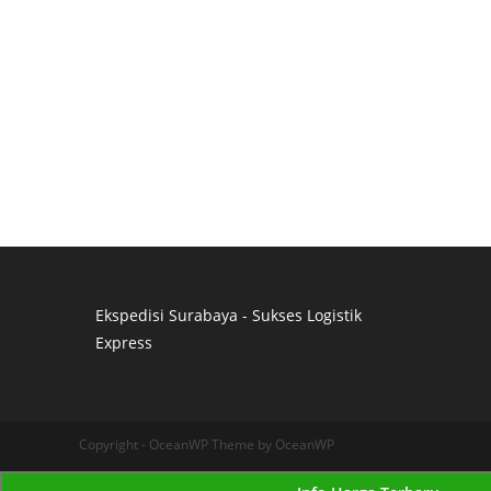
Ekspedisi Surabaya - Sukses Logistik
Express
Distributor Pipa Surabaya
Advertising Surabaya
Jasa Tank Cleaning
Copyright - OceanWP Theme by OceanWP
Jasa Ekspedisi Surabaya
Ekspedisi Surabaya