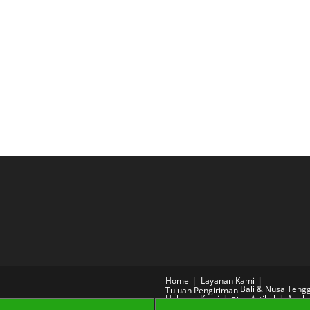
Home
Layanan Kami
Bali & Nusa Teng
Tujuan Pengiriman
Hubungi Kami
Artikel
Aneka
Blog