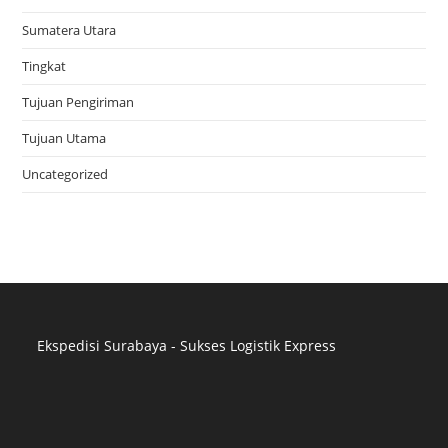
Sumatera Utara
Tingkat
Tujuan Pengiriman
Tujuan Utama
Uncategorized
Ekspedisi Surabaya - Sukses Logistik Express
Distributor Pipa Surabaya
Advertising Surabaya