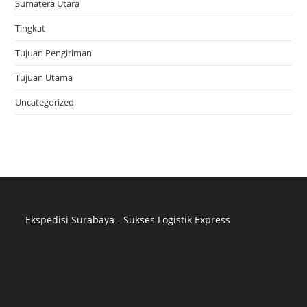
Sumatera Utara
Tingkat
Tujuan Pengiriman
Tujuan Utama
Uncategorized
Ekspedisi Surabaya - Sukses Logistik Express
Distributor Pipa Surabaya
Advertising Surabaya
Jasa Tank Cleaning