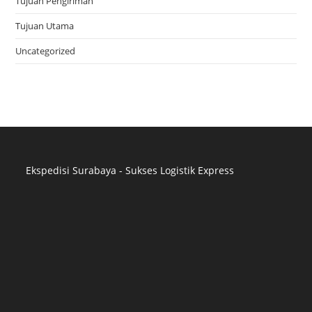
Tujuan Pengiriman
Tujuan Utama
Uncategorized
Ekspedisi Surabaya - Sukses Logistik Express
Distributor Pipa Surabaya
Advertising Surabaya
Jasa Tank Cleaning
Jasa Ekspedisi Surabaya
Ekspedisi Surabaya
Jasa Pembuatan Website Surabaya