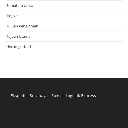
Sumatera Utara
Tingkat
Tujuan Pengiriman
Tujuan Utama
Uncategorized
Ekspedisi Surabaya - Sukses Logistik Express
Distributor Pipa Surabaya
Advertising Surabaya
Jasa Tank Cleaning