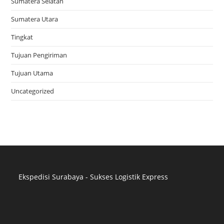
Sumatera Selatan
Sumatera Utara
Tingkat
Tujuan Pengiriman
Tujuan Utama
Uncategorized
Ekspedisi Surabaya - Sukses Logistik Express
Distributor Pipa Surabaya
Advertising Surabaya