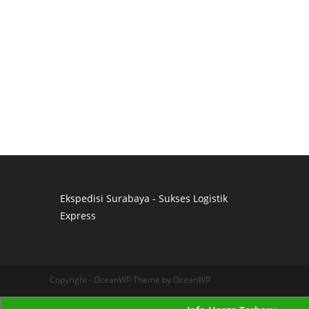
Ekspedisi Surabaya - Sukses Logistik
Express
Distributor Pipa Surabaya
Advertising Surabaya
Jasa Tank Cleaning
Copyright - OceanWP Theme by OceanWP
Jasa Ekspedisi Surabaya
Ekspedisi Surabaya