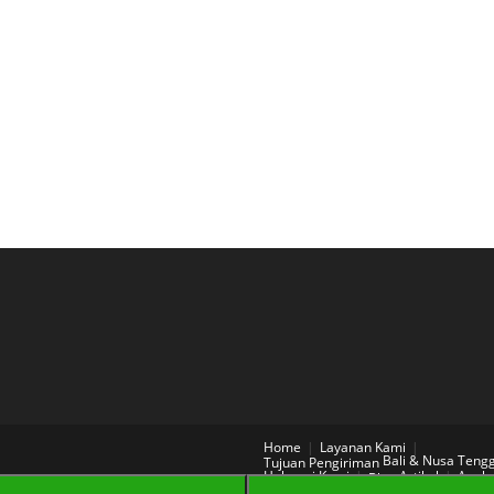
Home
Layanan Kami
Bali & Nusa Teng
Tujuan Pengiriman
Hubungi Kami
Artikel
Aneka
Blog