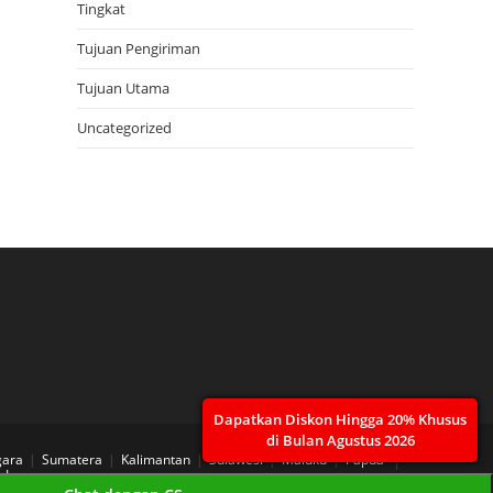
Tingkat
Tujuan Pengiriman
Tujuan Utama
Uncategorized
Dapatkan Diskon Hingga 20% Khusus
di Bulan Agustus 2026
gara
Sumatera
Kalimantan
Sulawesi
Maluku
Papua
 Layanan