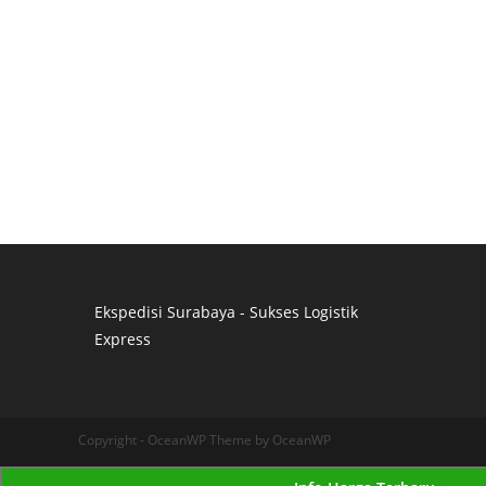
Ekspedisi Surabaya - Sukses Logistik
Express
Distributor Pipa Surabaya
Advertising Surabaya
Jasa Tank Cleaning
Copyright - OceanWP Theme by OceanWP
Jasa Ekspedisi Surabaya
Ekspedisi Surabaya