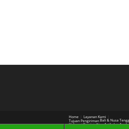
Home
Layanan Kami
Bali & Nusa Teng
Tujuan Pengiriman
Hubungi Kami
Artikel
Aneka
Blog