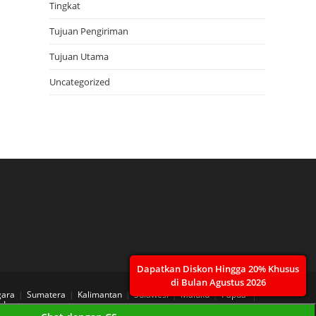
Tingkat
Tujuan Pengiriman
Tujuan Utama
Uncategorized
Dapatkan Diskon Hingga 20% Khusus
di Bulan Agustus 2026
gara
Sumatera
Kalimantan
Sulawesi
Maluku
Papua
 Layanan