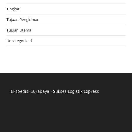
Tingkat
Tujuan Pengiriman
Tujuan Utama
Uncategorized
Ekspedisi Surabaya - Sukses Logistik Express
Distributor Pipa Surabaya
Advertising Surabaya
Jasa Tank Cleaning
Jasa Ekspedisi Surabaya