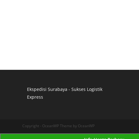
Ekspedisi Surabaya - Sukses Logistik
Express
Distributor Pipa Surabaya
Advertising Surabaya
Jasa Tank Cleaning
Copyright - OceanWP Theme by OceanWP
Jasa Ekspedisi Surabaya
Ekspedisi Surabaya