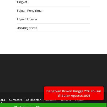
Tingkat
Tujuan Pengiriman
Tujuan Utama
Uncategorized
Dapatkan Diskon Hingga 20% Khusus
di Bulan Agustus 2026
gara
Sumatera
Kalimantan
Sulawesi
Maluku
Papua
 Layanan