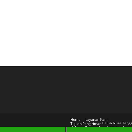
Home
Layanan Kami
Bali & Nusa Teng
Tujuan Pengiriman
Hubungi Kami
Artikel
Aneka
Blog