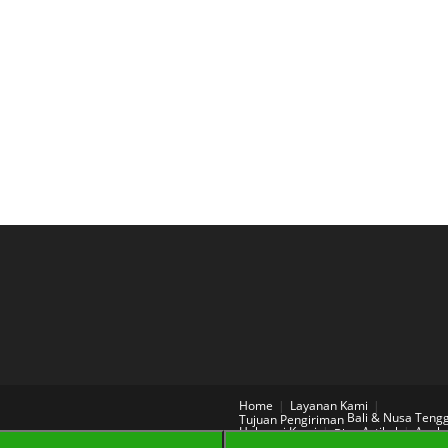
Home
Layanan Kami
Bali & Nusa Teng
Tujuan Pengiriman
Hubungi Kami
Artikel
Aneka
Blog