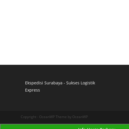
Ekspedisi Surabaya - Sukses Logistik
Express
Distributor Pipa Surabaya
Advertising Surabaya
Jasa Tank Cleaning
Copyright - OceanWP Theme by OceanWP
Jasa Ekspedisi Surabaya
Ekspedisi Surabaya