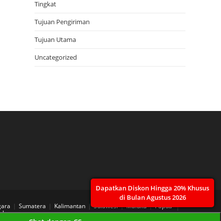
Tingkat
Tujuan Pengiriman
Tujuan Utama
Uncategorized
Dapatkan Diskon Hingga 20% Khusus
di Bulan Agustus 2026
gara
Sumatera
Kalimantan
Sulawesi
Maluku
Papua
 Layanan