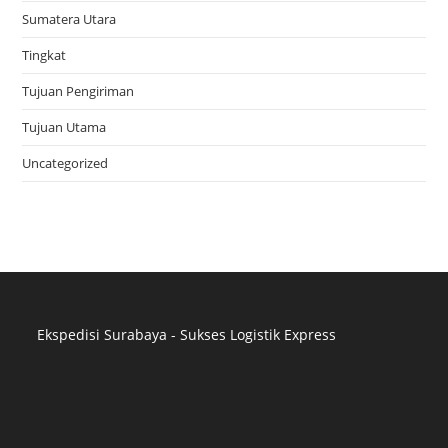
Sumatera Utara
Tingkat
Tujuan Pengiriman
Tujuan Utama
Uncategorized
Ekspedisi Surabaya - Sukses Logistik Express
Distributor Pipa Surabaya
Advertising Surabaya
Jasa Tank Cleaning