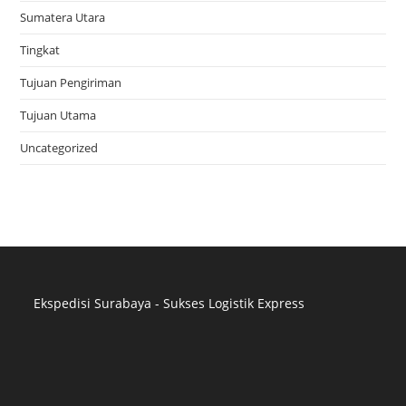
Sumatera Utara
Tingkat
Tujuan Pengiriman
Tujuan Utama
Uncategorized
Ekspedisi Surabaya - Sukses Logistik Express
Distributor Pipa Surabaya
Advertising Surabaya
Jasa Tank Cleaning