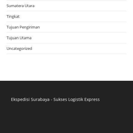
Sumatera Utara
Tingkat
Tujuan Pengiriman
Tujuan Utama
Uncategorized
Ekspedisi Surabaya - Sukses Logistik Express
Distributor Pipa Surabaya
Advertising Surabaya
Jasa Tank Cleaning