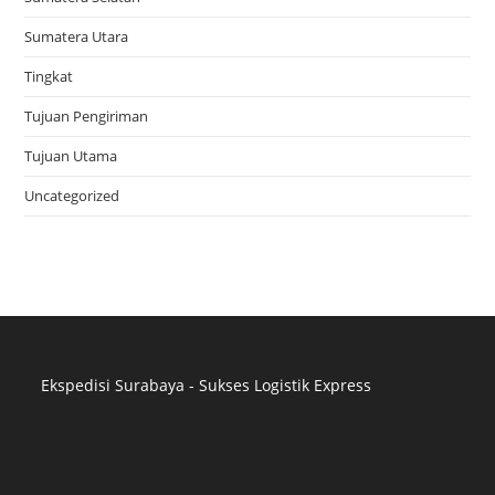
Sumatera Utara
Tingkat
Tujuan Pengiriman
Tujuan Utama
Uncategorized
Ekspedisi Surabaya - Sukses Logistik Express
Distributor Pipa Surabaya
Advertising Surabaya