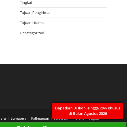
Tingkat
Tujuan Pengiriman
Tujuan Utama
Uncategorized
Dapatkan Diskon Hingga 20% Khusus
di Bulan Agustus 2026
gara
Sumatera
Kalimantan
Sulawesi
Maluku
Papua
 Layanan