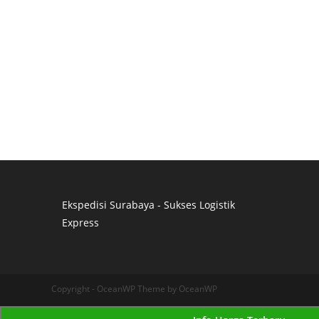
Ekspedisi Surabaya - Sukses Logistik
Express
Distributor Pipa Surabaya
Advertising Surabaya
Jasa Tank Cleaning
Copyright - OceanWP Theme by OceanWP
Jasa Ekspedisi Surabaya
Ekspedisi Surabaya