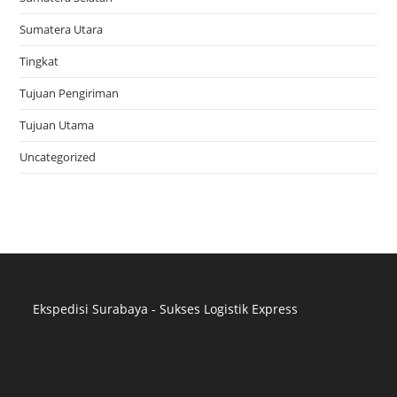
Sumatera Utara
Tingkat
Tujuan Pengiriman
Tujuan Utama
Uncategorized
Ekspedisi Surabaya - Sukses Logistik Express
Distributor Pipa Surabaya
Advertising Surabaya