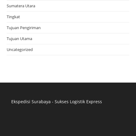
Sumatera Utara
Tingkat
Tujuan Pengiriman
Tujuan Utama
Uncategorized
Ekspedisi Surabaya - Sukses Logistik Express
Distributor Pipa Surabaya
Advertising Surabaya
Jasa Tank Cleaning