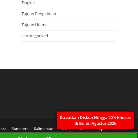
Tingkat
Tujuan Pengiriman
Tujuan Utama
Uncategorized
Dapatkan Diskon Hingga 20% Khusus
di Bulan Agustus 2026
gara
Sumatera
Kalimantan
Sulawesi
Maluku
Papua
 Layanan