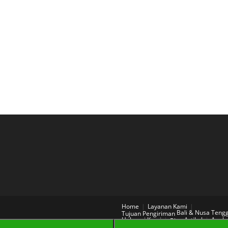
Home
Layanan Kami
Bali & Nusa Teng
Tujuan Pengiriman
Hubungi Kami
Artikel
Aneka
Blog