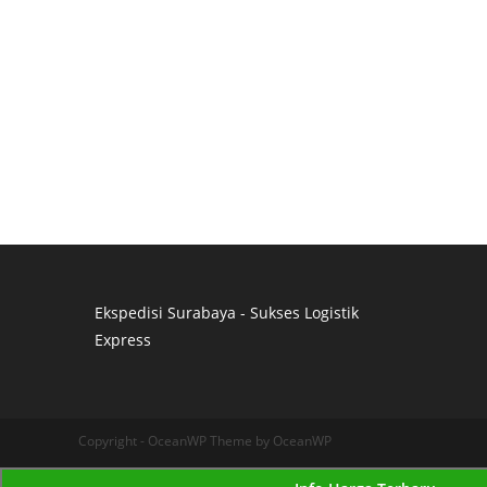
Ekspedisi Surabaya - Sukses Logistik
Express
Distributor Pipa Surabaya
Advertising Surabaya
Jasa Tank Cleaning
Copyright - OceanWP Theme by OceanWP
Jasa Ekspedisi Surabaya
Ekspedisi Surabaya