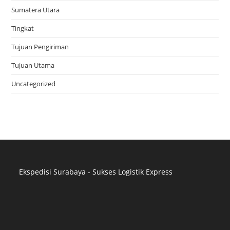
Sumatera Utara
Tingkat
Tujuan Pengiriman
Tujuan Utama
Uncategorized
Ekspedisi Surabaya - Sukses Logistik Express
Distributor Pipa Surabaya
Advertising Surabaya
Jasa Tank Cleaning