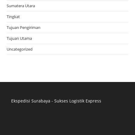
Sumatera Utara
Tingkat
Tujuan Pengiriman
Tujuan Utama
Uncategorized
Ekspedisi Surabaya - Sukses Logistik Express
Distributor Pipa Surabaya
Advertising Surabaya
Jasa Tank Cleaning