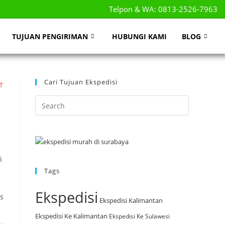
Telpon & WA: 0813-2526-7963
TUJUAN PENGIRIMAN
HUBUNGI KAMI
BLOG
Cari Tujuan Ekspedisi
T
i
Tags
Ekspedisi
s
Ekspedisi Kalimantan
Ekspedisi Ke Kalimantan
Ekspedisi Ke Sulawesi