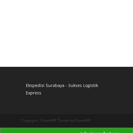
Ekspedisi Surabaya - Sukses Logistik
Express
Distributor Pipa Surabaya
Advertising Surabaya
Jasa Tank Cleaning
Copyright - OceanWP Theme by OceanWP
Jasa Ekspedisi Surabaya
Ekspedisi Surabaya