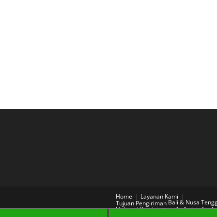
Home
Layanan Kami
Bali & Nusa Teng
Tujuan Pengiriman
Hubungi Kami
Artikel
Aneka
Blog