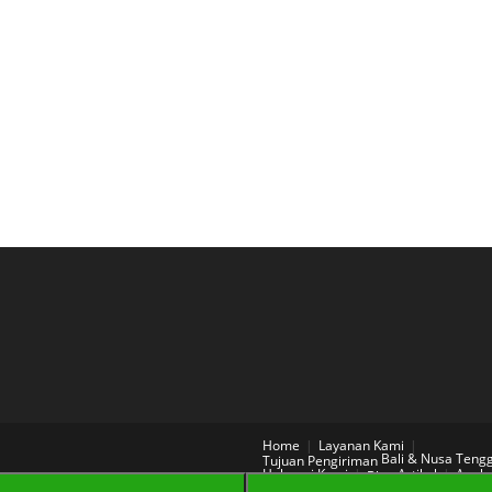
Home
Layanan Kami
Bali & Nusa Teng
Tujuan Pengiriman
Hubungi Kami
Artikel
Aneka
Blog