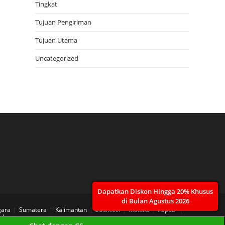
Tingkat
Tujuan Pengiriman
Tujuan Utama
Uncategorized
Dapatkan Diskon Hingga 20% Khusus
di Bulan Agustus 2026
gara
Sumatera
Kalimantan
Sulawesi
Maluku
Papua
 Layanan