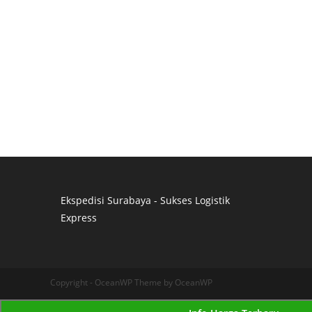
Ekspedisi Surabaya - Sukses Logistik
Express
Distributor Pipa Surabaya
Advertising Surabaya
Jasa Tank Cleaning
Copyright - OceanWP Theme by OceanWP
Jasa Ekspedisi Surabaya
Ekspedisi Surabaya