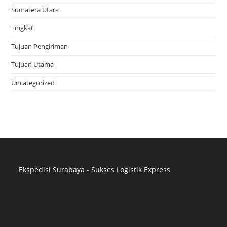
Sumatera Utara
Tingkat
Tujuan Pengiriman
Tujuan Utama
Uncategorized
Ekspedisi Surabaya - Sukses Logistik Express
Distributor Pipa Surabaya
Advertising Surabaya
Jasa Tank Cleaning