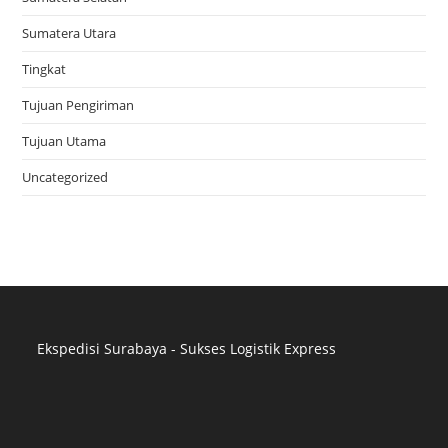
Sumatera Utara
Tingkat
Tujuan Pengiriman
Tujuan Utama
Uncategorized
Ekspedisi Surabaya - Sukses Logistik Express
Distributor Pipa Surabaya
Advertising Surabaya