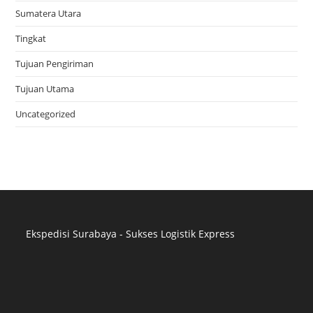
Sumatera Utara
Tingkat
Tujuan Pengiriman
Tujuan Utama
Uncategorized
Ekspedisi Surabaya - Sukses Logistik Express
Distributor Pipa Surabaya
Advertising Surabaya
Jasa Tank Cleaning