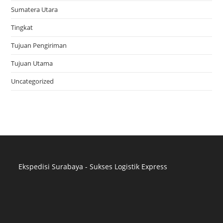
Sumatera Utara
Tingkat
Tujuan Pengiriman
Tujuan Utama
Uncategorized
Ekspedisi Surabaya - Sukses Logistik Express
Distributor Pipa Surabaya
Advertising Surabaya
Jasa Tank Cleaning