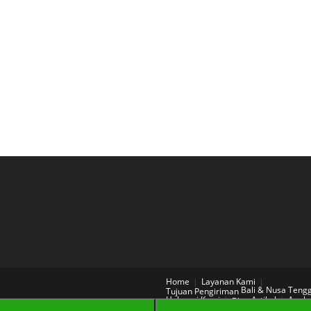
Home
Layanan Kami
Bali & Nusa Teng
Tujuan Pengiriman
Hubungi Kami
Artikel
Aneka
Blog