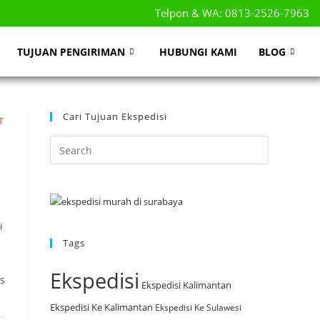
Telpon & WA: 0813-2526-7963
TUJUAN PENGIRIMAN
HUBUNGI KAMI
BLOG
Cari Tujuan Ekspedisi
T
i
Tags
Ekspedisi
s
Ekspedisi Kalimantan
Ekspedisi Ke Kalimantan
Ekspedisi Ke Sulawesi