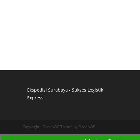
Ekspedisi Surabaya - Sukses Logistik
Express
Distributor Pipa Surabaya
Advertising Surabaya
Jasa Tank Cleaning
Copyright - OceanWP Theme by OceanWP
Jasa Ekspedisi Surabaya
Ekspedisi Surabaya