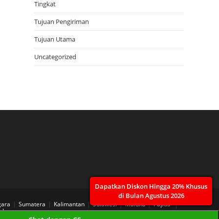
Tingkat
Tujuan Pengiriman
Tujuan Utama
Uncategorized
Dapatkan Diskon Hingga 20% Khusus
di Bulan Agustus 2026
gara
Sumatera
Kalimantan
Sulawesi
Maluku
Papua
 Layanan