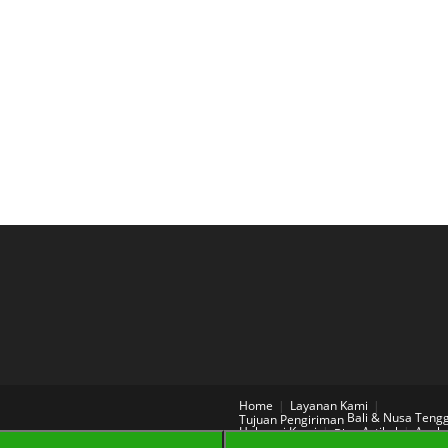
Home
Layanan Kami
Bali & Nusa Teng
Tujuan Pengiriman
Hubungi Kami
Artikel
Aneka
Blog