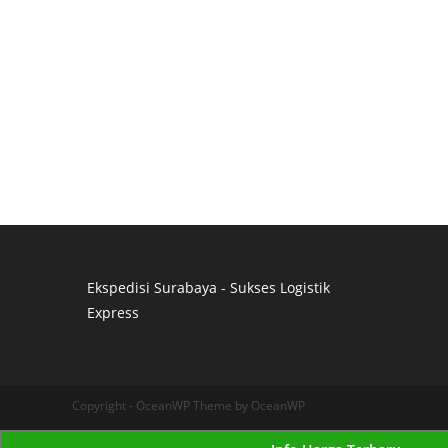
Ekspedisi Surabaya - Sukses Logistik
Express
Distributor Pipa Surabaya
Advertising Surabaya
Jasa Tank Cleaning
Copyright - OceanWP Theme by OceanWP
Jasa Ekspedisi Surabaya
Ekspedisi Surabaya