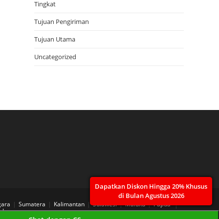
Tingkat
Tujuan Pengiriman
Tujuan Utama
Uncategorized
Dapatkan Diskon Hingga 20% Khusus
di Bulan Agustus 2026
gara
Sumatera
Kalimantan
Sulawesi
Maluku
Papua
 Layanan