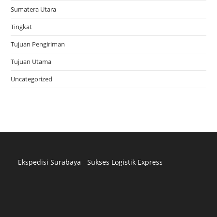
Sumatera Utara
Tingkat
Tujuan Pengiriman
Tujuan Utama
Uncategorized
Ekspedisi Surabaya - Sukses Logistik Express
Distributor Pipa Surabaya
Advertising Surabaya
Jasa Tank Cleaning