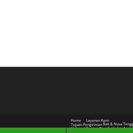
Home
Layanan Kami
Bali & Nusa Teng
Tujuan Pengiriman
Hubungi Kami
Artikel
Aneka
Blog