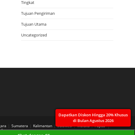
Tingkat
Tujuan Pengiriman
Tujuan Utama
Uncategorized
Dapatkan Diskon Hingga 20% Khusus
di Bulan Agustus 2026
gara
Sumatera
Kalimantan
Sulawesi
Maluku
Papua
 Layanan