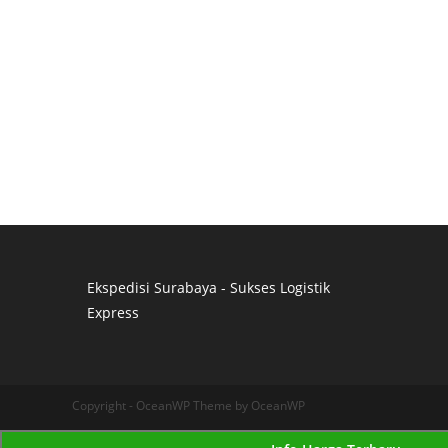
Ekspedisi Surabaya - Sukses Logistik
Express
Distributor Pipa Surabaya
Advertising Surabaya
Jasa Tank Cleaning
Copyright - OceanWP Theme by OceanWP
Jasa Ekspedisi Surabaya
Ekspedisi Surabaya