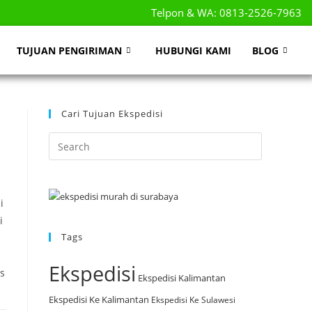
Telpon & WA: 0813-2526-7963
TUJUAN PENGIRIMAN
HUBUNGI KAMI
BLOG
Cari Tujuan Ekspedisi
i
i
Tags
Ekspedisi
s
Ekspedisi Kalimantan
Ekspedisi Ke Kalimantan
Ekspedisi Ke Sulawesi