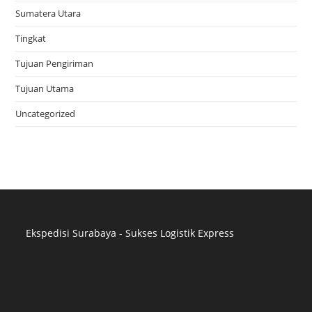
Sumatera Utara
Tingkat
Tujuan Pengiriman
Tujuan Utama
Uncategorized
Ekspedisi Surabaya - Sukses Logistik Express
Distributor Pipa Surabaya
Advertising Surabaya
Jasa Tank Cleaning