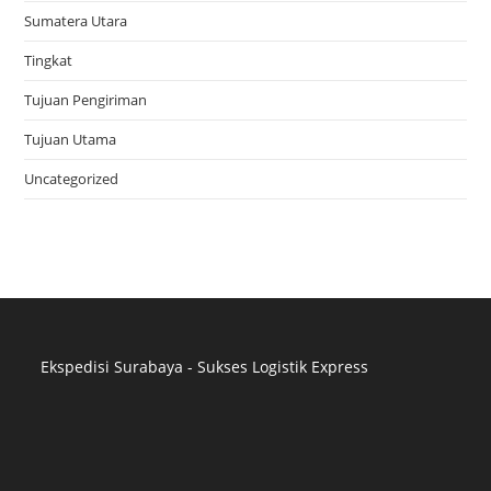
Sumatera Utara
Tingkat
Tujuan Pengiriman
Tujuan Utama
Uncategorized
Ekspedisi Surabaya - Sukses Logistik Express
Distributor Pipa Surabaya
Advertising Surabaya
Jasa Tank Cleaning