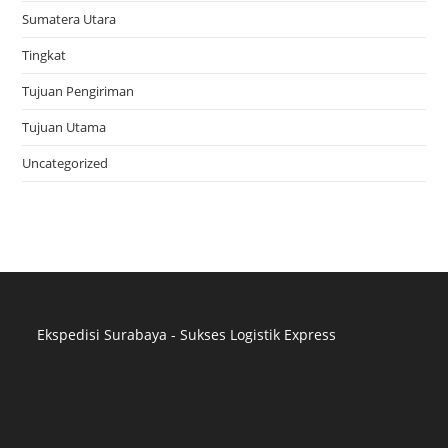
Sumatera Utara
Tingkat
Tujuan Pengiriman
Tujuan Utama
Uncategorized
Ekspedisi Surabaya - Sukses Logistik Express
Distributor Pipa Surabaya
Advertising Surabaya
Jasa Tank Cleaning