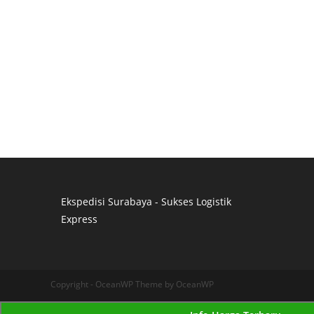
Ekspedisi Surabaya - Sukses Logistik
Express
Distributor Pipa Surabaya
Advertising Surabaya
Jasa Tank Cleaning
Copyright - OceanWP Theme by OceanWP
Jasa Ekspedisi Surabaya
Ekspedisi Surabaya