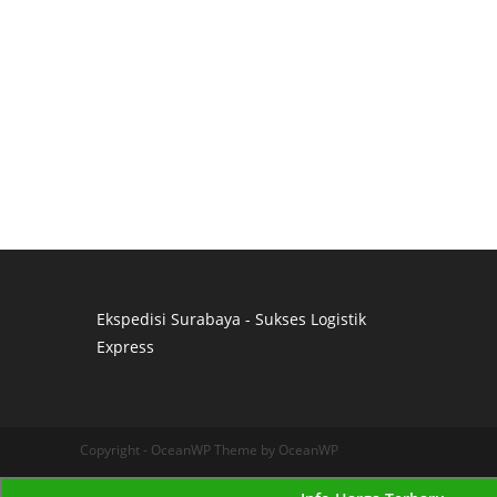
Ekspedisi Surabaya - Sukses Logistik
Express
Distributor Pipa Surabaya
Advertising Surabaya
Jasa Tank Cleaning
Copyright - OceanWP Theme by OceanWP
Jasa Ekspedisi Surabaya
Ekspedisi Surabaya