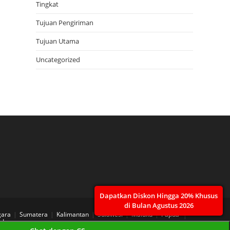
Tingkat
Tujuan Pengiriman
Tujuan Utama
Uncategorized
Dapatkan Diskon Hingga 20% Khusus
di Bulan Agustus 2026
gara
Sumatera
Kalimantan
Sulawesi
Maluku
Papua
 Layanan