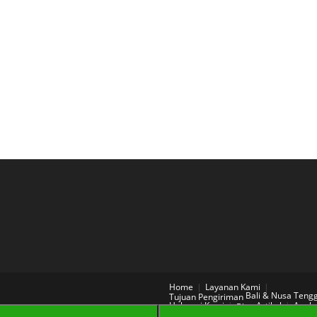
Home
Layanan Kami
Bali & Nusa Teng
Tujuan Pengiriman
Hubungi Kami
Artikel
Aneka
Blog